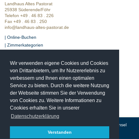
Landhaus Altes Pastorat
25938 Süderende/Föhr
Telefon +49 . 46 83 . 226
Fax +49 . 46 83 . 250
info@landhaus-altes-pastorat.de
| Online-Buchen
| Zimmerkategorien
| Presse
| Bewertungen
Wir verwenden eigene Cookies und Cookies
| Lage & Anfahrt
von Drittanbietern, um Ihr Nutzererlebnis zu
verbessern und Ihnen einen optimalen
Einzigartige Momente
in historischer Umgebung
Service zu bieten. Durch die weitere Nutzung
Das Landhaus Altes Pastorat ist ein
der Webseite stimmen Sie der Verwendung
4-Sterne Hotel in Süderende auf der Insel Föhr im
von Cookies zu. Weitere Informationen zu
Nationalpark Schleswig-Holsteinisches Wattenmeer.
Cookies erhalten Sie in unserer
Datenschutzerklärung
© Landhaus Altes Pastorat in Süderende auf der Nordseeinsel
Föhr · Telefon (0 46 83) 226
Verstanden