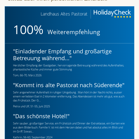
Landhaus Altes Pastorat
100%
Weiterempfehlung
"
Einladender Empfang und großartige
Betreuung während...
"
Herzlicher Empfang der Gastgeber, hervorragende Betreuung während des Aufenthaltes,
phantastische Küche und immer gute Stimmung
Tom, 66-70, März 2026
"
Kommt ins alte Pastorat nach Süderende
"
Sehr angenehmer Aufenthalt in ruhiger Umgebung . Man hört in der Nacht nichts, ausser
einem verliebten Esel in 2 kilometer entfernung. Das Abendessen ist mehr als gut, wie auch
das Frühstück. Der G...
Petra und Ulf, 51-55, Juni 2025
"
Das schönste Hotel!
"
Sehr sauber, großartiger Service, ein Frühstück und Dinner der Extraklasse, ein Garten wie
aus dem Bilderbuch. Familie V. ist mit dem Herzen dabei und hat absolut alles im Blick und
im Griff. Sowas...
Kathrin, 56-60, September 2024