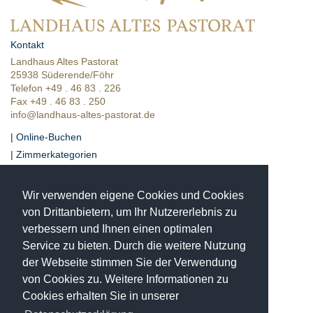
Kontakt
Landhaus Altes Pastorat
25938 Süderende/Föhr
Telefon +49 . 46 83 . 226
Fax +49 . 46 83 . 250
info@landhaus-altes-pastorat.de
| Online-Buchen
| Zimmerkategorien
| Presse
| Bewertungen
Wir verwenden eigene Cookies und Cookies
| Lage & Anfahrt
von Drittanbietern, um Ihr Nutzererlebnis zu
verbessern und Ihnen einen optimalen
Einzigartige Momente
in historischer Umgebung
Service zu bieten. Durch die weitere Nutzung
Das Landhaus Altes Pastorat ist ein
der Webseite stimmen Sie der Verwendung
4-Sterne Hotel in Süderende auf der Insel Föhr im
von Cookies zu. Weitere Informationen zu
Nationalpark Schleswig-Holsteinisches Wattenmeer.
Cookies erhalten Sie in unserer