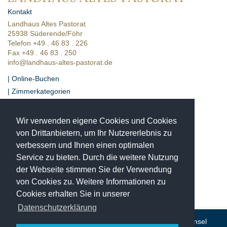
Kontakt
Landhaus Altes Pastorat
25938 Süderende/Föhr
Telefon +49 . 46 83 . 226
Fax +49 . 46 83 . 250
info@landhaus-altes-pastorat.de
| Online-Buchen
| Zimmerkategorien
| Presse
| Bewertungen
Wir verwenden eigene Cookies und Cookies
| Lage & Anfahrt
von Drittanbietern, um Ihr Nutzererlebnis zu
verbessern und Ihnen einen optimalen
Einzigartige Momente
in historischer Umgebung
Service zu bieten. Durch die weitere Nutzung
Das Landhaus Altes Pastorat ist ein
der Webseite stimmen Sie der Verwendung
4-Sterne Hotel in Süderende auf der Insel Föhr im
von Cookies zu. Weitere Informationen zu
Nationalpark Schleswig-Holsteinisches Wattenmeer.
Cookies erhalten Sie in unserer
Datenschutzerklärung
© Landhaus Altes Pastorat in Süderende auf der Nordseeinsel